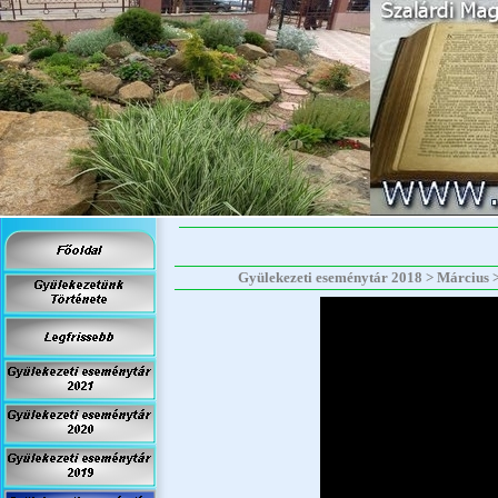
Gyülekezeti eseménytár 2018 > Március > 