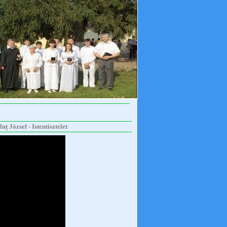
 József - Istentisztelet