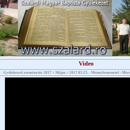
Video
Gyülekezeti eseménytár 2017 > Május > 2017.05.25. - Mennybemenetel - Mierluț