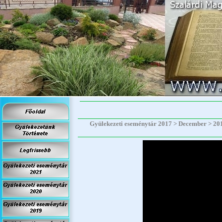
Gyülekezeti eseménytár 2017 > December > 2017.