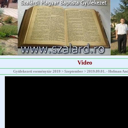
Video
Gyülekezeti eseménytár 2019 > Szeptember > 2019.09.01. - Hofman Andrá