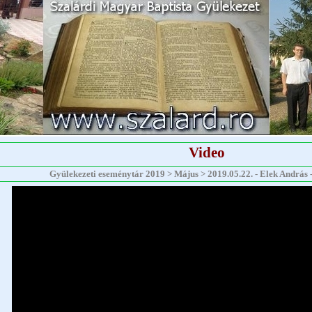
Video
Gyülekezeti eseménytár 2019 > Május > 2019.05.22. - Elek András - 