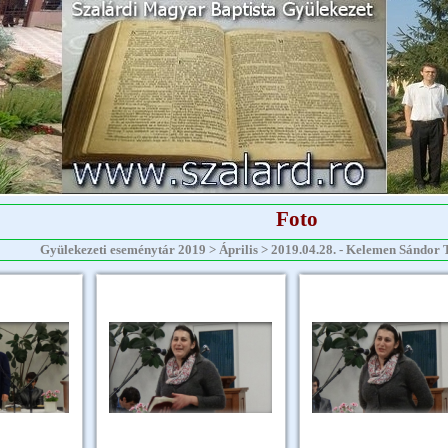
Foto
Gyülekezeti eseménytár 2019 > Április > 2019.04.28. - Kelemen Sándor To