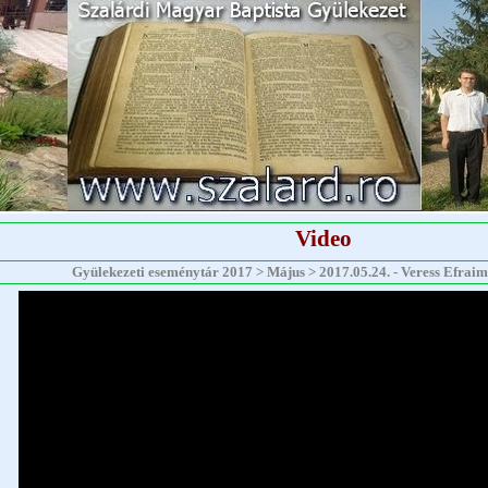
Video
Gyülekezeti eseménytár 2017 > Május > 2017.05.24. - Veress Efraim -