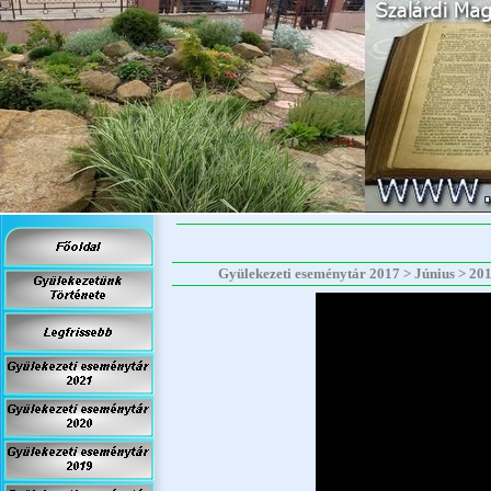
Gyülekezeti eseménytár 2017 > Június > 2017.0