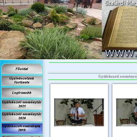
Gyülekezeti eseménytár