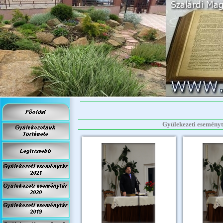
Gyülekezeti eseménytá