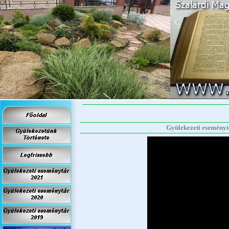
Gyülekezeti eseménytá