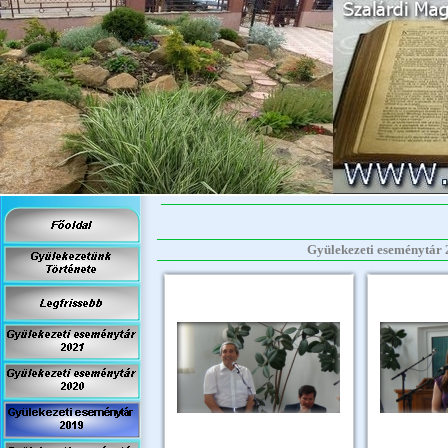
Gyülekezeti eseménytár 20