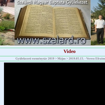
Video
Gyülekezeti eseménytár 2019 > Május > 2019.05.15. - Veress Efraim -