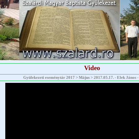
Video
Gyülekezeti eseménytár 2017 > Május > 2017.05.17. - Elek János - I