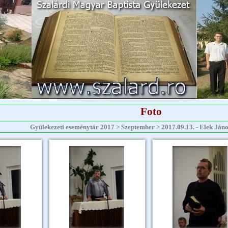
Foto
Gyülekezeti eseménytár 2017 > Szeptember > 2017.09.13. - Elek János 