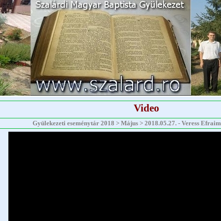
Video
Gyülekezeti eseménytár 2018 > Május > 2018.05.27. - Veress Efraim -