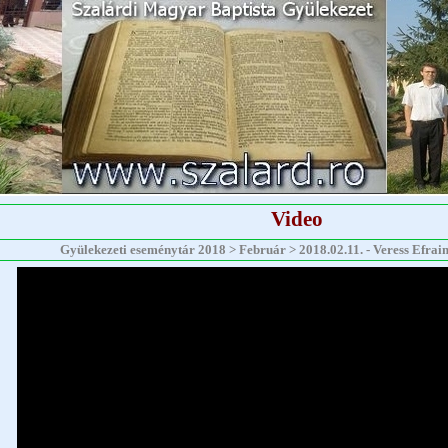
Video
Gyülekezeti eseménytár 2018 > Február > 2018.02.11. - Veress Efraim 