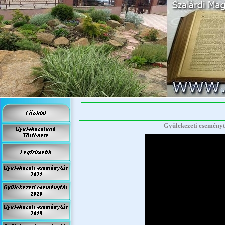
Gyülekezeti eseménytá