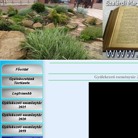
Gyülekezeti eseménytár 2