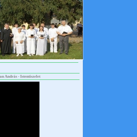
n András - Istentiszelet