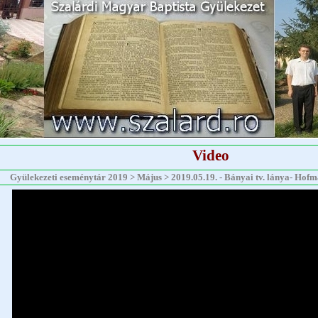
Video
Gyülekezeti eseménytár 2019 > Május > 2019.05.19. - Bányai tv. lánya- Hofma