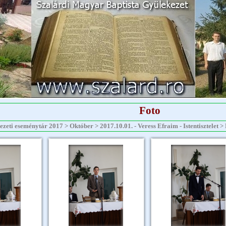
Foto
zeti eseménytár 2017 > Október > 2017.10.01. - Veress Efraim - Istentisztelet > D