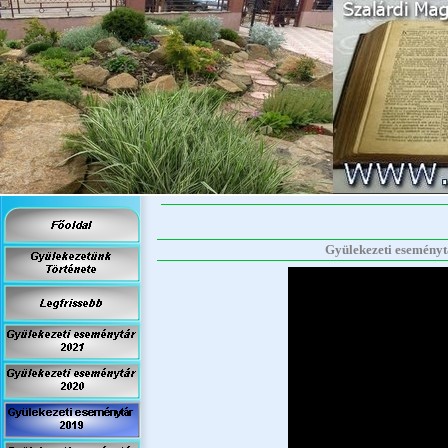
Gyülekezeti eseménytá