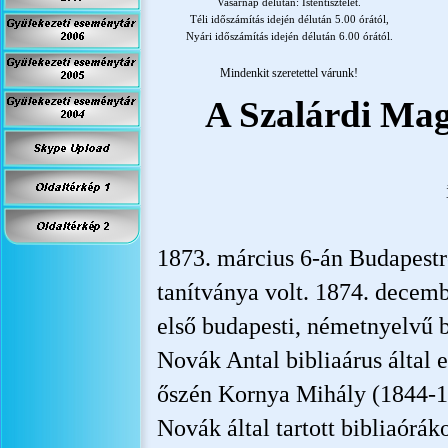
Vasárnap délután: Istentisztelet.
Téli időszámítás idején délután 5.00 órától,
Nyári időszámítás idején délután 6.00 órától.
Mindenkit szeretettel várunk!
A Szalárdi Mag
1873. március 6-
án Budapestr
tanítványa volt. 1874. decemb
első budapesti, németnyelvű b
Novák Antal bibliaárus által e
őszén Kornya Mihály (1844-
1
Novák által tartott bibliaórák