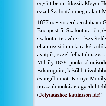
együtt bemerítkezik Meyer He
ezzel Szalontán megalakult M
1877 novemberében Johann G
Budapestről Szalontára jön, 
szalontai testvérek részvételé
el a missziómunkára készülő
avatják, ezzel felhatalmazva 
Mihály 1878. pünkösd másodna
Biharugrára, később távolabbi
evangéliumot. Kornya Mihály
missziómunkása: egyedül több m
(
)
Folytatáshoz kattintson ide!