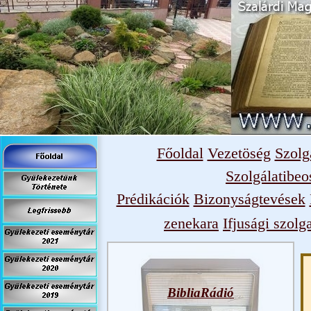
Főoldal
Vezetöség
Szolg
Szolgálatibeo
Prédikációk
Bizonyságtevések
zenekara
Ifjusági szolg
BibliaRádió