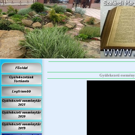
Gyülekezeti eseménytá