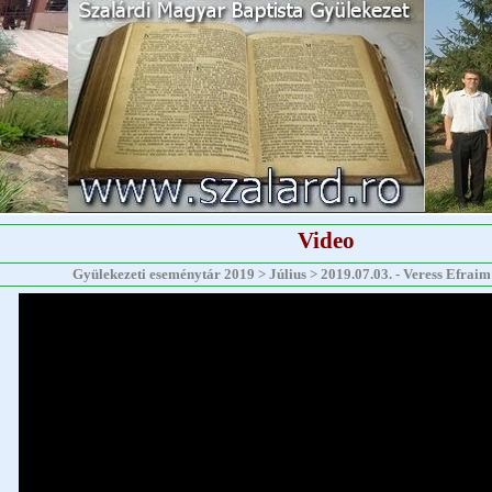
Video
Gyülekezeti eseménytár 2019 > Július > 2019.07.03. - Veress Efraim -