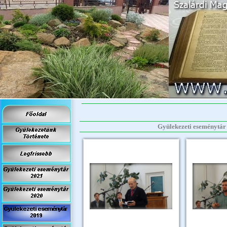
Gyülekezeti eseménytár 2