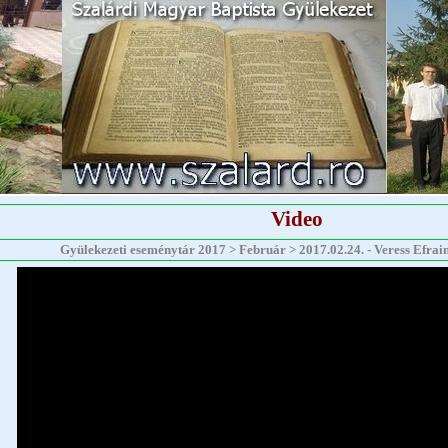
Video
Gyülekezeti eseménytár 2017 > Február > 2017.02.24. - Veress Efraim 