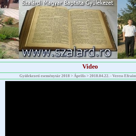
Video
Gyülekezeti eseménytár 2018 > Április > 2018.04.22. - Veress Efraim -