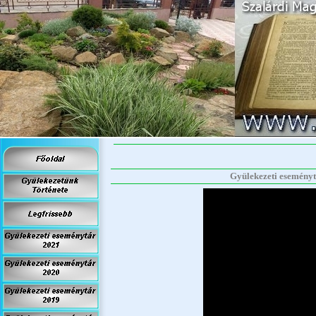
Gyülekezeti eseménytá