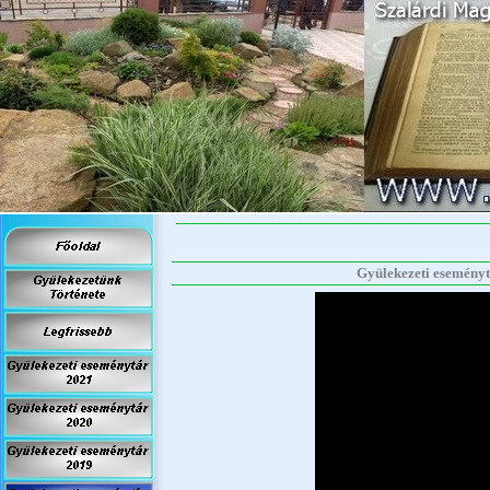
Gyülekezeti eseménytá