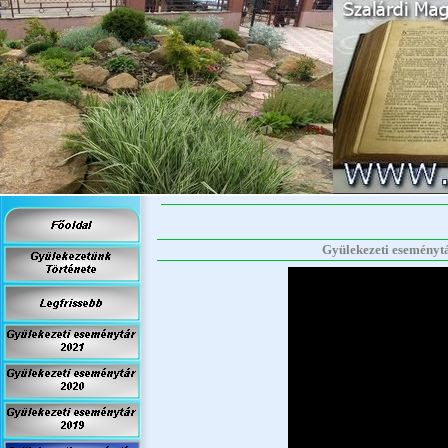
Gyülekezeti eseménytár