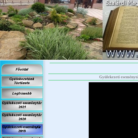
Gyülekezeti eseménytár