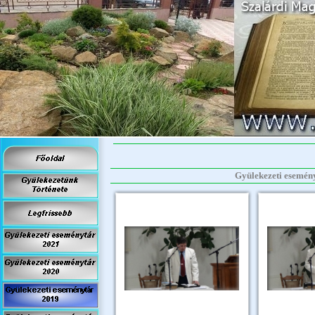
Gyülekezeti eseményt