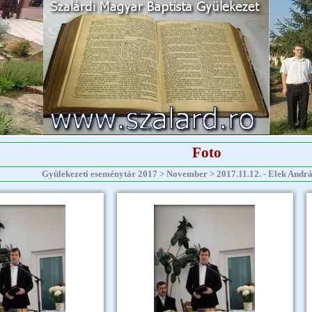
Foto
Gyülekezeti eseménytár 2017 > November > 2017.11.12. - Elek András -