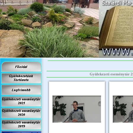
Gyülekezeti eseménytár 2