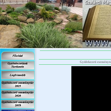
Gyülekezeti eseménytár