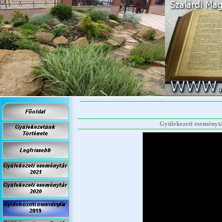
Gyülekezeti eseménytár