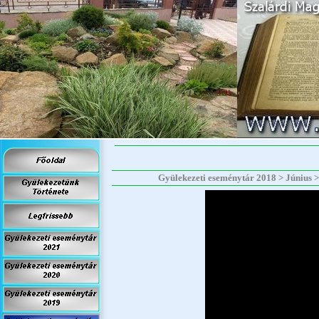
Gyülekezeti eseménytár 2018 > Június > 