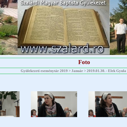
Foto
Gyülekezeti eseménytár 2019 > Január > 2019.01.30. - Elek Gyula - 