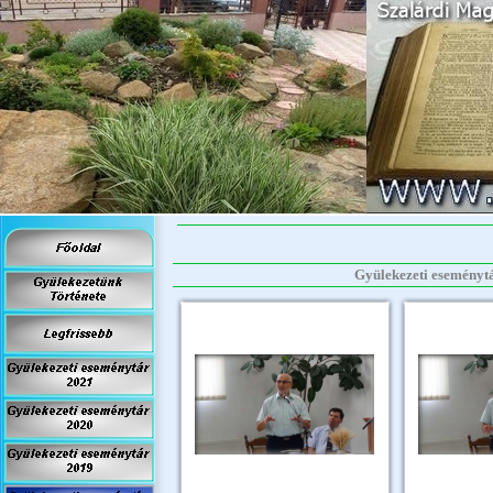
Gyülekezeti eseménytár