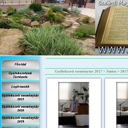
Gyülekezeti eseménytár 2017 > Június > 2017.0