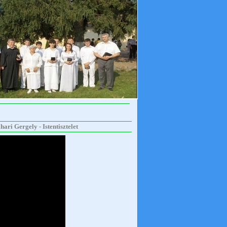
ri Gergely - Istentisztelet