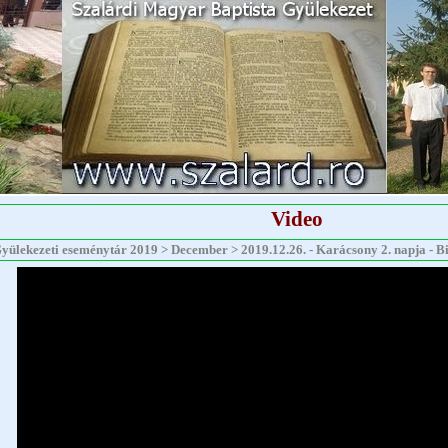
Video
yülekezeti eseménytár 2019 > December > 2019.12.26. - Karácsony 2. napja - Biha