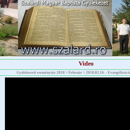
Video
Gyülekezeti eseménytár 2018 > Február > 2018.02.16. - Evangélizáci