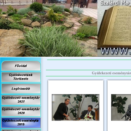
Gyülekezeti eseménytár