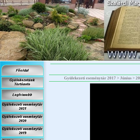
Gyülekezeti eseménytár 2017 > Június > 201