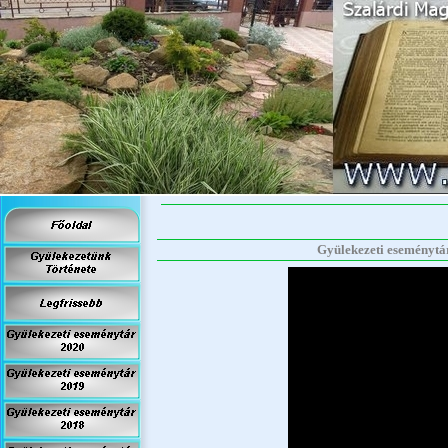
Gyülekezeti eseménytár